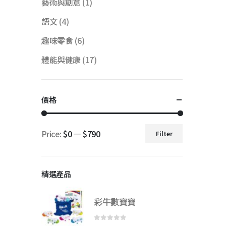
藝術與創意
(1)
語文
(4)
趣味零食
(6)
體能與健康
(17)
價格
Price:
$0
—
$790
Filter
Min
Max
price
price
精選產品
彩牛數寶寶
0
out of 5