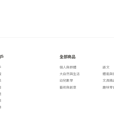
戶
全部商品
戶
個人與群體
語文
蹤
大自然與生活
體能與
法
幼兒數學
文具精
南
藝術與創意
趣味零
題
策
錄